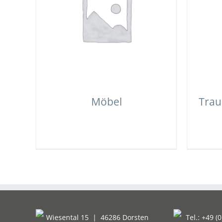
Möbel
Trau
Wiesental 15
|
46286 Dorsten
Tel.: +49 (0