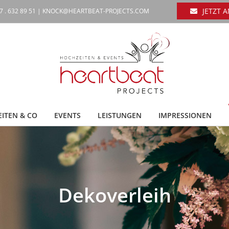
JETZT 
7 . 632 89 51 |
KNOCK@HEARTBEAT-PROJECTS.COM
ITEN & CO
EVENTS
LEISTUNGEN
IMPRESSIONEN
Dekoverleih