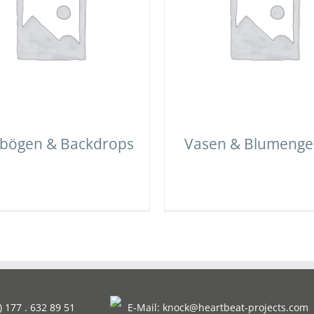
bögen & Backdrops
Vasen & Blumenge
) 177 . 632 89 51
E-Mail:
knock@heartbeat-projects.com