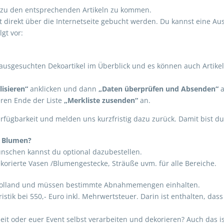
um zu den entsprechenden Artikeln zu kommen.
cht direkt über die Internetseite gebucht werden. Du kannst eine Au
gt vor:
e ausgesuchten Dekoartikel im Überblick und es können auch Artik
isieren“
anklicken und dann
„Daten überprüfen und Absenden“
a
eren Ende der Liste
„Merkliste zusenden“
an.
erfügbarkeit und melden uns kurzfristig dazu zurück. Damit bist du
e Blumen?
schen kannst du optional dazubestellen.
korierte Vasen /Blumengestecke, Sträuße uvm. für alle Bereiche.
in Holland und müssen bestimmte Abnahmemengen einhalten.
oristik bei 550,- Euro inkl. Mehrwertsteuer. Darin ist enthalten, d
it oder euer Event selbst verarbeiten und dekorieren? Auch das ist