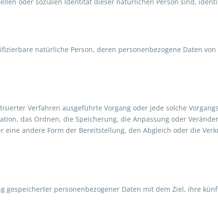
ellen oder sozialen Identität dieser natürlichen Person sind, ident
entifizierbare natürliche Person, deren personenbezogene Daten von
omatisierter Verfahren ausgeführte Vorgang oder jede solche Vor
sation, das Ordnen, die Speicherung, die Anpassung oder Verände
r eine andere Form der Bereitstellung, den Abgleich oder die Ver
ng gespeicherter personenbezogener Daten mit dem Ziel, ihre künf