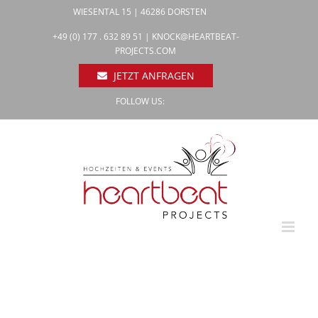
Zum
WIESENTAL 15 | 46286 DORSTEN
Inhalt
Facebook
+49 (0) 177 . 632 89 51 |
KNOCK@HEARTBEAT-
Pinterest
springen
PROJECTS.COM
Instagram
JETZT ANFRAGEN
FOLLOW US: