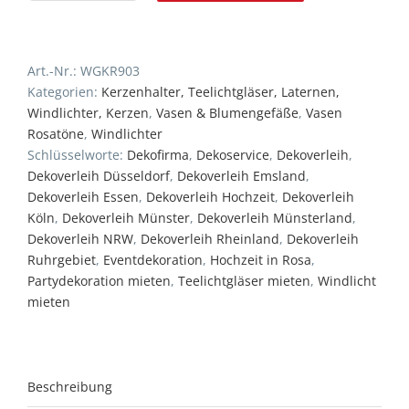
/
-
vase
Art.-Nr.:
WGKR903
ROSANNA
Kategorien:
Kerzenhalter, Teelichtgläser, Laternen,
1
Windlichter, Kerzen
,
Vasen & Blumengefäße
,
Vasen
Hellrosa
Rosatöne
,
Windlichter
Menge
Schlüsselworte:
Dekofirma
,
Dekoservice
,
Dekoverleih
,
Dekoverleih Düsseldorf
,
Dekoverleih Emsland
,
Dekoverleih Essen
,
Dekoverleih Hochzeit
,
Dekoverleih
Köln
,
Dekoverleih Münster
,
Dekoverleih Münsterland
,
Dekoverleih NRW
,
Dekoverleih Rheinland
,
Dekoverleih
Ruhrgebiet
,
Eventdekoration
,
Hochzeit in Rosa
,
Partydekoration mieten
,
Teelichtgläser mieten
,
Windlicht
mieten
Beschreibung