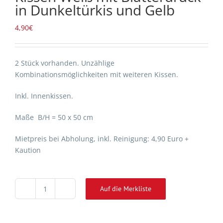
in Dunkeltürkis und Gelb
4,90
€
2 Stück vorhanden. Unzählige
Kombinationsmöglichkeiten mit weiteren Kissen.
Inkl. Innenkissen.
Maße B/H = 50 x 50 cm
Mietpreis bei Abholung, inkl. Reinigung: 4,90 Euro +
Kaution
Auf die Merkliste
Kissen
Alternative:
Weiß
mit