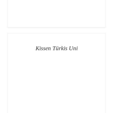
AUF
DIE
MERKLISTE
/
DETAILS
Kissen Türkis Uni