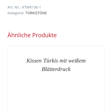
Blätterdruck
Art.-Nr.:
KTWR136-1
in
Kategorie:
TÜRKISTÖNE
Dunkeltürkis
und
Gelb
Menge
Ähnliche Produkte
AUF
DIE
MERKLISTE
/
DETAILS
Kissen Türkis mit weißem
Blätterdruck