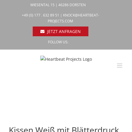
Zum
WIESENTAL 15 | 46286 DORSTEN
Inhalt
Facebook
+49 (0) 177 . 632 89 51 |
KNOCK@HEARTBEAT-
Pinterest
springen
PROJECTS.COM
Instagram
JETZT ANFRAGEN
FOLLOW US:
Kissen Weiß mit Blätterdruck