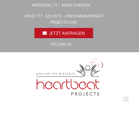
Zum
WIESENTAL 15 | 46286 DORSTEN
Inhalt
Facebook
+49 (0) 177 . 632 89 51 |
KNOCK@HEARTBEAT-
Pinterest
springen
PROJECTS.COM
Instagram
JETZT ANFRAGEN
FOLLOW US: