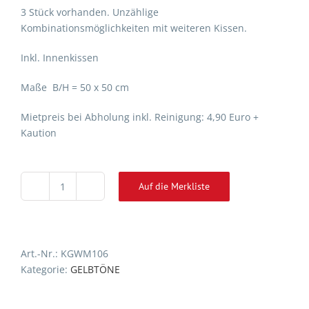
3 Stück vorhanden. Unzählige
Kombinationsmöglichkeiten mit weiteren Kissen.
Inkl. Innenkissen
Maße B/H = 50 x 50 cm
Mietpreis bei Abholung inkl. Reinigung: 4,90 Euro +
Kaution
Auf die Merkliste
Kissen
Alternative:
Gelb
mit
weißem
Art.-Nr.:
KGWM106
Musterdruck
Kategorie:
GELBTÖNE
Menge