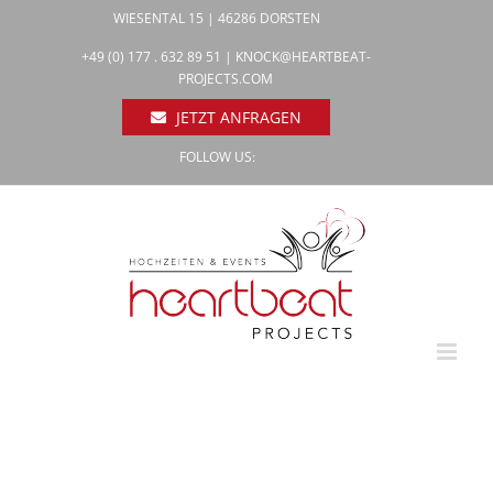
Zum
WIESENTAL 15 | 46286 DORSTEN
Inhalt
Facebook
+49 (0) 177 . 632 89 51 |
KNOCK@HEARTBEAT-
Pinterest
springen
PROJECTS.COM
Instagram
JETZT ANFRAGEN
FOLLOW US: