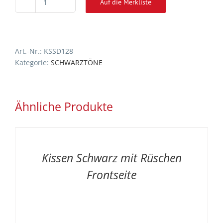
Auf die Merkliste
Kissen
Alternative:
Schwarz-
Sand-
Dreiecke
Art.-Nr.:
KSSD128
Menge
Kategorie:
SCHWARZTÖNE
Ähnliche Produkte
AUF
DIE
MERKLISTE
/
Kissen Schwarz mit Rüschen
DETAILS
Frontseite