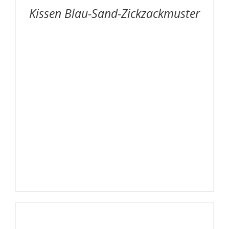
/
Kissen Blau-Sand-Zickzackmuster
DETAILS
AUF
DIE
MERKLISTE
/