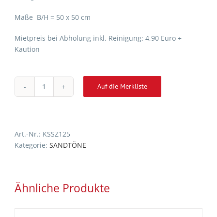
Maße B/H = 50 x 50 cm
Mietpreis bei Abholung inkl. Reinigung: 4,90 Euro +
Kaution
Auf die Merkliste
Kissen
Alternative:
Schwarz-
Sand-
Zickzackmuster
Art.-Nr.:
KSSZ125
Menge
Kategorie:
SANDTÖNE
Ähnliche Produkte
AUF
DIE
MERKLISTE