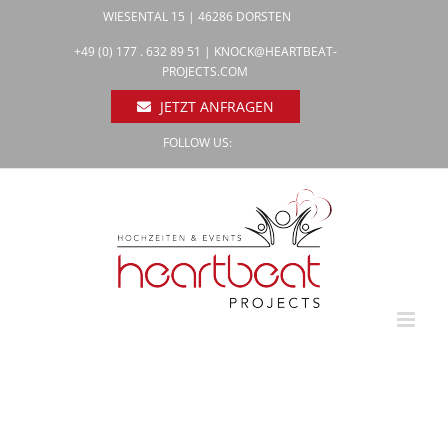
Zum
WIESENTAL 15 | 46286 DORSTEN
Inhalt
Facebook
+49 (0) 177 . 632 89 51 |
KNOCK@HEARTBEAT-
Pinterest
springen
PROJECTS.COM
Instagram
JETZT ANFRAGEN
FOLLOW US: