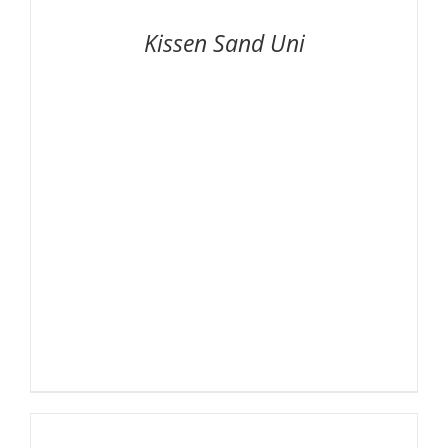
/
Kissen Sand Uni
DETAILS
AUF
DIE
MERKLISTE