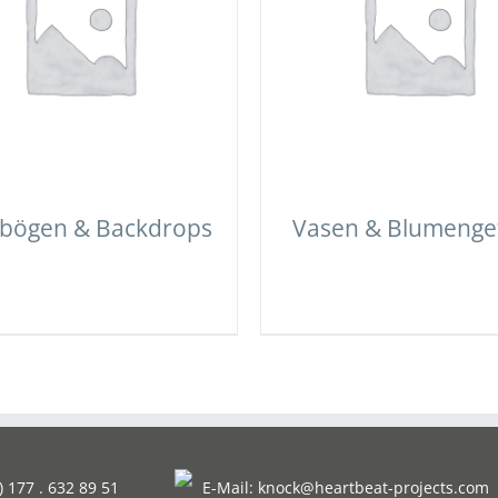
bögen & Backdrops
Vasen & Blumenge
) 177 . 632 89 51
E-Mail:
knock@heartbeat-projects.com