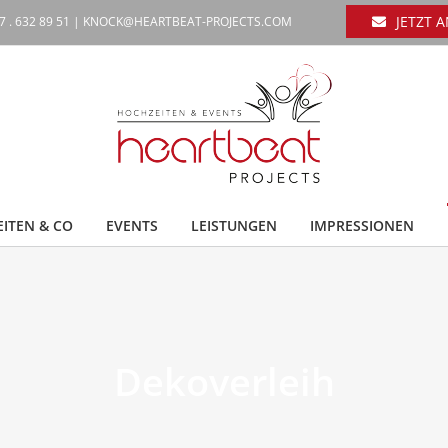
JETZT 
7 . 632 89 51 |
KNOCK@HEARTBEAT-PROJECTS.COM
ITEN & CO
EVENTS
LEISTUNGEN
IMPRESSIONEN
Dekoverleih