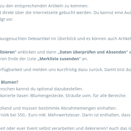
um zu den entsprechenden Artikeln zu kommen.
cht direkt über die Internetseite gebucht werden. Du kannst eine Au
gt vor:
e ausgesuchten Dekoartikel im Überblick und es können auch Artik
isieren“
anklicken und dann
„Daten überprüfen und Absenden“
a
eren Ende der Liste
„Merkliste zusenden“
an.
erfügbarkeit und melden uns kurzfristig dazu zurück. Damit bist du
e Blumen?
schen kannst du optional dazubestellen.
korierte Vasen /Blumengestecke, Sträuße uvm. für alle Bereiche.
in Holland und müssen bestimmte Abnahmemengen einhalten.
oristik bei 550,- Euro inkl. Mehrwertsteuer. Darin ist enthalten, d
it oder euer Event selbst verarbeiten und dekorieren? Auch das ist