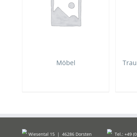
Möbel
Trau
Wiesental 15
|
46286 Dorsten
Tel.: +49 (0