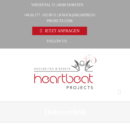
Zum
WIESENTAL 15 | 46286 DORSTEN
Facebook
Inhalt
+49 (0) 177 . 632 89 51 |
KNOCK@HEARTBEAT-
Pinterest
springen
PROJECTS.COM
Instagram
JETZT ANFRAGEN
FOLLOW US:
Dekoverleih