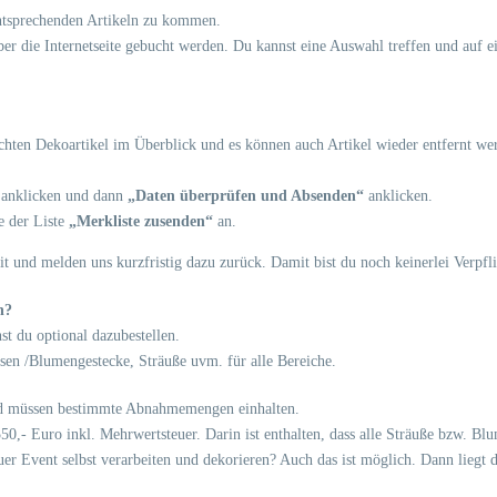
entsprechenden Artikeln zu kommen.
über die Internetseite gebucht werden. Du kannst eine Auswahl treffen und auf e
uchten Dekoartikel im Überblick und es können auch Artikel wieder entfernt w
anklicken und dann
„Daten überprüfen und Absenden“
anklicken.
e der Liste
„Merkliste zusenden“
an.
it und melden uns kurzfristig dazu zurück. Damit bist du noch keinerlei Verpfl
n?
t du optional dazubestellen.
asen /Blumengestecke, Sträuße uvm. für alle Bereiche.
 und müssen bestimmte Abnahmemengen einhalten.
 550,- Euro inkl. Mehrwertsteuer. Darin ist enthalten, dass alle Sträuße bzw. B
er Event selbst verarbeiten und dekorieren? Auch das ist möglich. Dann liegt 