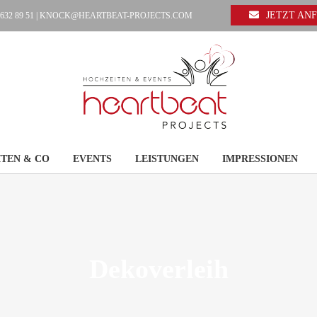
JETZT AN
 632 89 51 |
KNOCK@HEARTBEAT-PROJECTS.COM
TEN & CO
EVENTS
LEISTUNGEN
IMPRESSIONEN
Dekoverleih