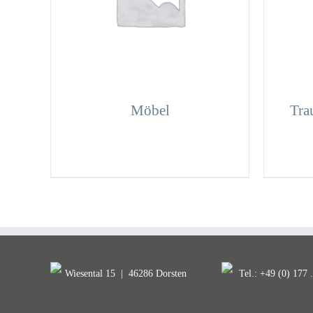
Möbel
Tra
Wiesental 15
|
46286 Dorsten
Tel.: +49 (0) 177 