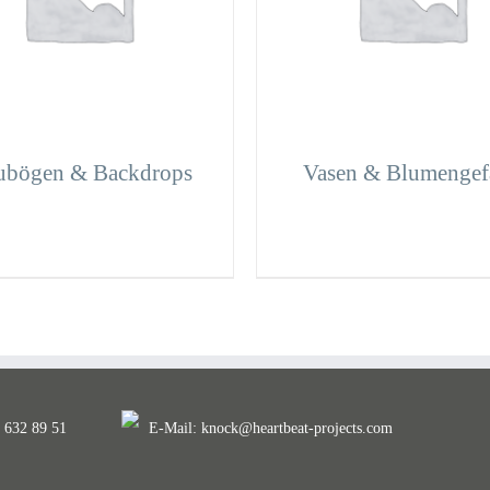
ubögen & Backdrops
Vasen & Blumengef
. 632 89 51
E-Mail:
knock@heartbeat-projects.com