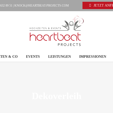
JETZT AN
 632 89 51 |
KNOCK@HEARTBEAT-PROJECTS.COM
TEN & CO
EVENTS
LEISTUNGEN
IMPRESSIONEN
Dekoverleih