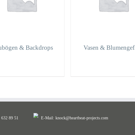
ubögen & Backdrops
Vasen & Blumengef
. 632 89 51
E-Mail:
knock@heartbeat-projects.com