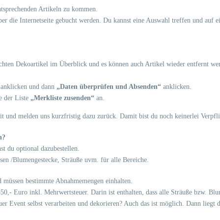
entsprechenden Artikeln zu kommen.
über die Internetseite gebucht werden. Du kannst eine Auswahl treffen und auf e
uchten Dekoartikel im Überblick und es können auch Artikel wieder entfernt w
anklicken und dann
„Daten überprüfen und Absenden“
anklicken.
e der Liste
„Merkliste zusenden“
an.
it und melden uns kurzfristig dazu zurück. Damit bist du noch keinerlei Verpfl
n?
t du optional dazubestellen.
asen /Blumengestecke, Sträuße uvm. für alle Bereiche.
 und müssen bestimmte Abnahmemengen einhalten.
 550,- Euro inkl. Mehrwertsteuer. Darin ist enthalten, dass alle Sträuße bzw. B
er Event selbst verarbeiten und dekorieren? Auch das ist möglich. Dann liegt 