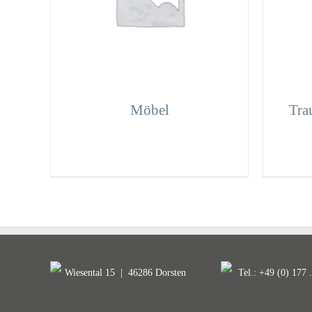
Möbel
Tra
Wiesental 15
|
46286 Dorsten
Tel.: +49 (0) 177 