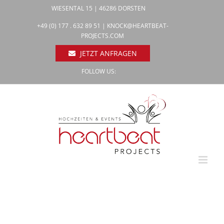
Zum
WIESENTAL 15 | 46286 DORSTEN
Inhalt
Facebook
+49 (0) 177 . 632 89 51 |
KNOCK@HEARTBEAT-
Pinterest
springen
PROJECTS.COM
Instagram
JETZT ANFRAGEN
FOLLOW US: