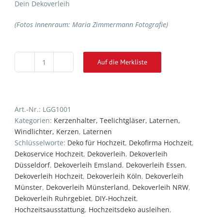
Dein Dekoverleih
(Fotos Innenraum: Maria Zimmermann Fotografie)
Auf die Merkliste
Laterne
Alternative:
LEA
Gold
Menge
Art.-Nr.:
LGG1001
Kategorien:
Kerzenhalter, Teelichtgläser, Laternen,
Windlichter, Kerzen
,
Laternen
Schlüsselworte:
Deko für Hochzeit
,
Dekofirma Hochzeit
,
Dekoservice Hochzeit
,
Dekoverleih
,
Dekoverleih
Düsseldorf
,
Dekoverleih Emsland
,
Dekoverleih Essen
,
Dekoverleih Hochzeit
,
Dekoverleih Köln
,
Dekoverleih
Münster
,
Dekoverleih Münsterland
,
Dekoverleih NRW
,
Dekoverleih Ruhrgebiet
,
DIY-Hochzeit
,
Hochzeitsausstattung
,
Hochzeitsdeko ausleihen
,