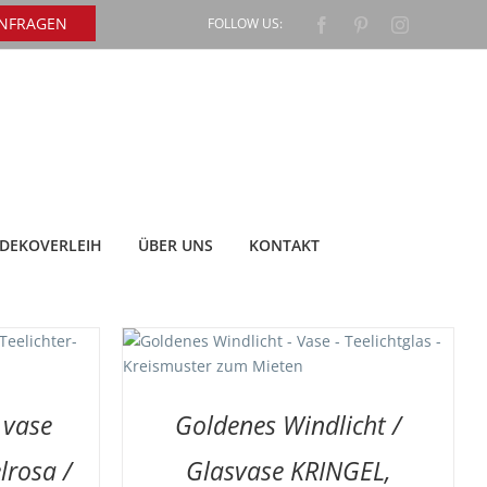
ANFRAGEN
FOLLOW US:
Facebook
Pinterest
Instagram
DEKOVERLEIH
ÜBER UNS
KONTAKT
DETAILS
 vase
Goldenes Windlicht /
rosa /
Glasvase KRINGEL,