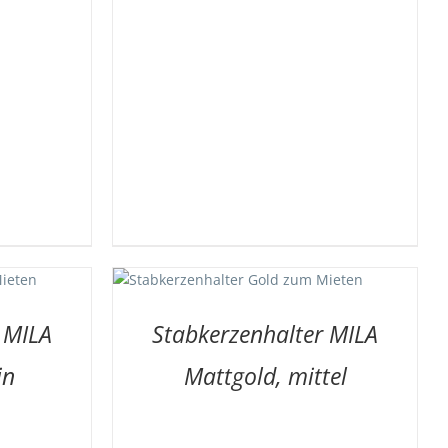
KLISTE
/
LS
 MILA
Stabkerzenhalter MILA
in
Mattgold, mittel