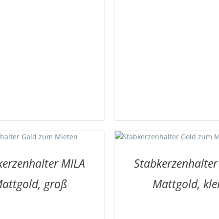
AUF DIE MERKLISTE
/
AUF DIE MER
DETAILS
DETAI
kerzenhalter MILA
Stabkerzenhalter
attgold, groß
Mattgold, kle