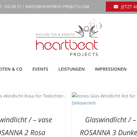
JETZT 
7 . 632 89 51 |
KNOCK@HEARTBEAT-PROJECTS.COM
ITEN & CO
EVENTS
LEISTUNGEN
IMPRESSIONEN
 DIE MERKLISTE
/
DETAILS
AUF DIE MERKLISTE
/
windlicht / – vase
Glaswindlicht / –
SANNA 2 Rosa
ROSANNA 3 Dunkel