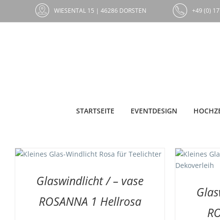
Zum
WIESENTAL 15 | 46286 DORSTEN
+49 (0) 17
Inhalt
springen
STARTSEITE
EVENTDESIGN
HOCHZE
AUF DIE MERKLISTE
/
DETAILS
AUF
Glaswindlicht / – vase
Glas
ROSANNA 1 Hellrosa
RO