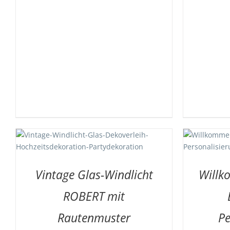
AUF DIE MERKLISTE
/
DETAILS
Vintage Glas-Windlicht
Willk
ROBERT mit
Rautenmuster
Pe