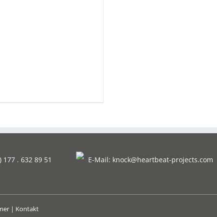
) 177 . 632 89 51
E-Mail:
knock@heartbeat-projects.com
imer
|
Kontakt