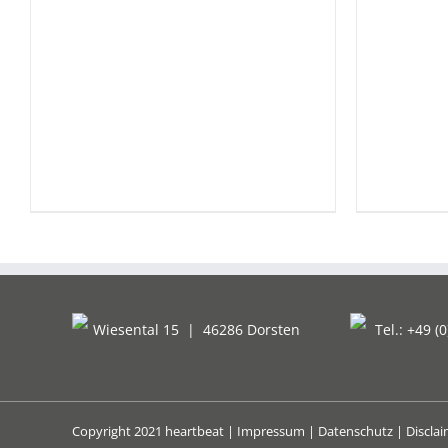
Wiesental 15
|
46286 Dorsten
Tel.: +49 (0
Copyright 2021 heartbeat |
Impressum
|
Datenschutz
|
Discla