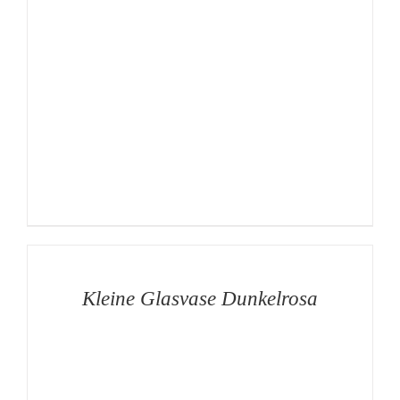
AUF
DIE
MERKLISTE
/
DETAILS
Kleine Glasvase Dunkelrosa