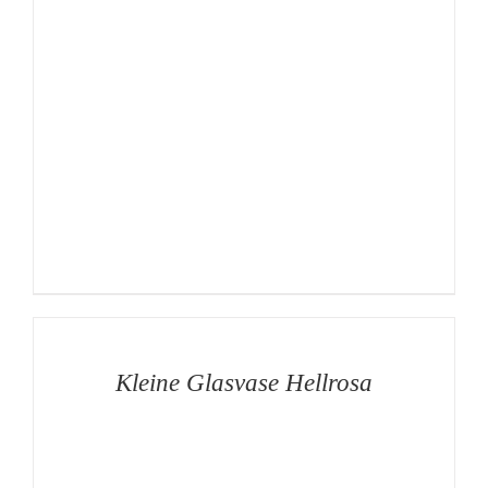
AUF
DIE
MERKLISTE
/
DETAILS
Kleine Glasvase Hellrosa