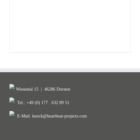
Wiesental 15
|
46286 Dorsten
Tel.: +49 (0) 177 . 632 89 51
E-Mail:
knock@heartbeat-projects.com