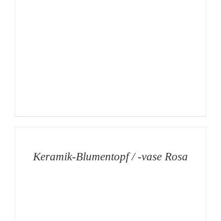
AUF
DIE
MERKLISTE
/
DETAILS
Keramik-Blumentopf / -vase Rosa