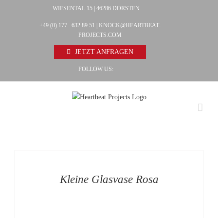
Zum
WIESENTAL 15 | 46286 DORSTEN
Facebook
Inhalt
+49 (0) 177 . 632 89 51 |
KNOCK@HEARTBEAT-
Pinterest
springen
PROJECTS.COM
Instagram
JETZT ANFRAGEN
FOLLOW US:
AUF
DIE
MERKLISTE
/
DETAILS
Kleine Glasvase Rosa