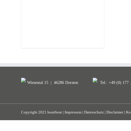
Wiesental 15
|
46286 Dorsten
Tel.: +49 (0) 177 
Copyright 2021 heartbeat |
Impressum
|
Datenschutz
|
Disclaimer
|
Ko