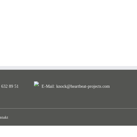
. 632 89 51
E-Mail:
knock@heartbeat-projects.com
ntakt