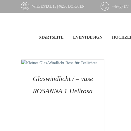
Zum
WIESENTAL 15 | 46286 DORSTEN
+49 (0) 177 .
Inhalt
springen
STARTSEITE
EVENTDESIGN
HOCHZEI
/
Glaswindlicht / – vase
ROSANNA 1 Hellrosa