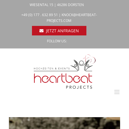
Zum
WIESENTAL 15 | 46286 DORSTEN
Inhalt
Facebook
+49 (0) 177 . 632 89 51 |
KNOCK@HEARTBEAT-
Pinterest
springen
PROJECTS.COM
Instagram
JETZT ANFRAGEN
FOLLOW US: