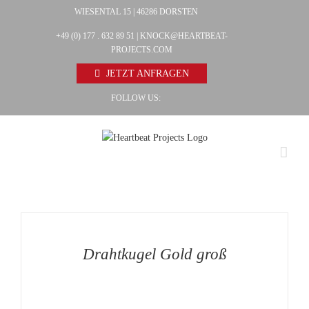
Zum
WIESENTAL 15 | 46286 DORSTEN
Facebook
Inhalt
+49 (0) 177 . 632 89 51 |
KNOCK@HEARTBEAT-
Pinterest
springen
PROJECTS.COM
Instagram
JETZT ANFRAGEN
FOLLOW US:
AUF
DIE
MERKLISTE
/
DETAILS
Drahtkugel Gold groß