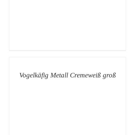
AUF
DIE
MERKLISTE
/
DETAILS
Vogelkäfig Metall Cremeweiß groß