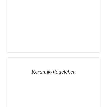
AUF
DIE
MERKLISTE
/
DETAILS
Keramik-Vögelchen