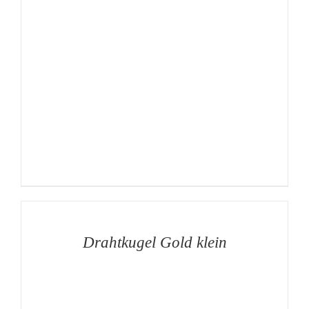
AUF
DIE
MERKLISTE
/
DETAILS
Drahtkugel Gold klein