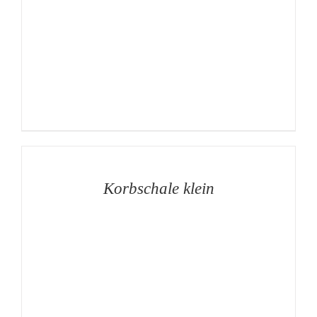
AUF
DIE
MERKLISTE
/
DETAILS
Korbschale klein