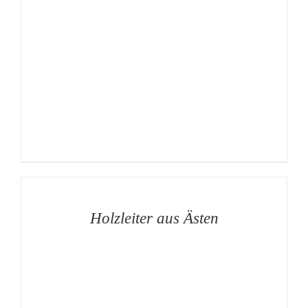
AUF
DIE
MERKLISTE
/
DETAILS
Holzleiter aus Ästen