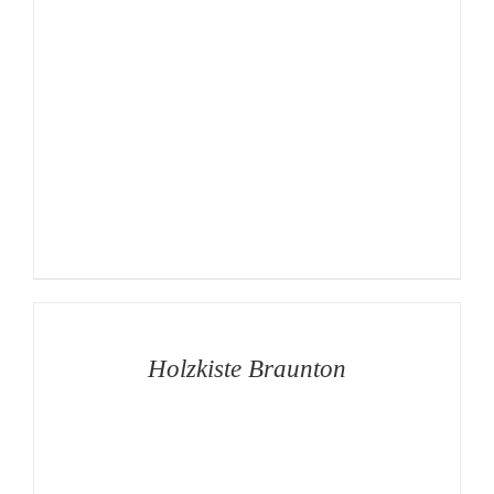
AUF
DIE
MERKLISTE
/
DETAILS
Holzkiste Braunton