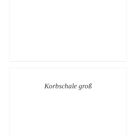
AUF
DIE
MERKLISTE
/
DETAILS
Korbschale groß