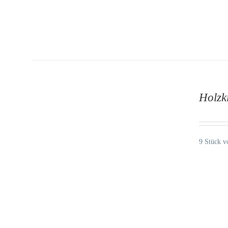
AUF
DIE
MERKLISTE
Holzk
/
DETAILS
9 Stück v