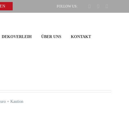
Facebook
Pinterest
Instagram
GEN
FOLLOW US:
DEKOVERLEIH
ÜBER UNS
KONTAKT
Euro + Kaution