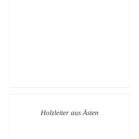
AUF
DIE
MERKLISTE
/
DETAILS
Holzleiter aus Ästen