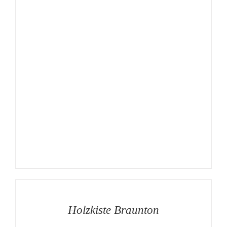
AUF
DIE
MERKLISTE
/
DETAILS
Holzkiste Braunton