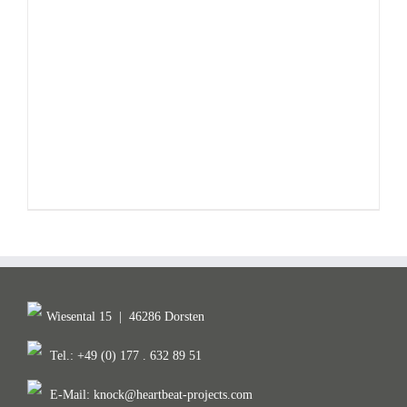
Wiesental 15
|
46286 Dorsten
Tel.: +49 (0) 177 . 632 89 51
E-Mail:
knock@heartbeat-projects.com