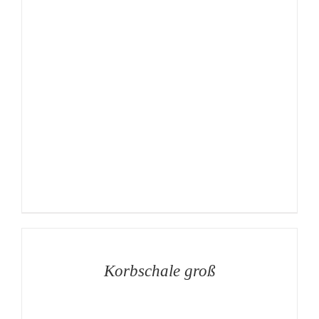
AUF
DIE
MERKLISTE
/
DETAILS
Korbschale groß