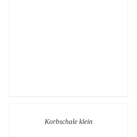
AUF
DIE
MERKLISTE
/
DETAILS
Korbschale klein