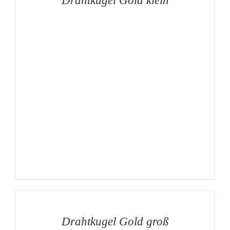
Drahtkugel Gold klein
AUF
DIE
MERKLISTE
/
DETAILS
Drahtkugel Gold groß