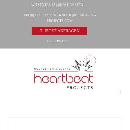
Zum
WIESENTAL 15 | 46286 DORSTEN
Facebook
Inhalt
+49 (0) 177 . 632 89 51 |
KNOCK@HEARTBEAT-
Pinterest
springen
PROJECTS.COM
Instagram
JETZT ANFRAGEN
FOLLOW US:
AUF
DIE
MERKLISTE
/