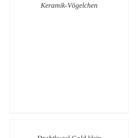
DETAILS
Keramik-Vögelchen
AUF
DIE
MERKLISTE
/
DETAILS