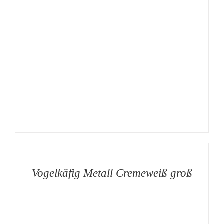
AUF
DIE
MERKLISTE
/
DETAILS
Vogelkäfig Metall Cremeweiß groß