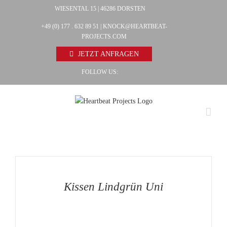
Zum
WIESENTAL 15 | 46286 DORSTEN
Facebook
Inhalt
+49 (0) 177 . 632 89 51 |
KNOCK@HEARTBEAT-
Pinterest
springen
PROJECTS.COM
Instagram
JETZT ANFRAGEN
FOLLOW US:
AUF
DIE
MERKLISTE
/
DETAILS
Kissen Lindgrün Uni