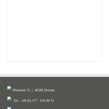
Wiesental 15
|
46286 Dorsten
Tel.: +49 (0) 177 . 632 89 51