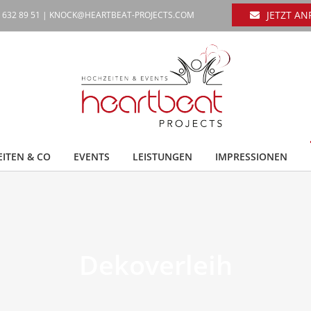
JETZT A
. 632 89 51 |
KNOCK@HEARTBEAT-PROJECTS.COM
ITEN & CO
EVENTS
LEISTUNGEN
IMPRESSIONEN
Dekoverleih