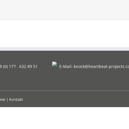
9 (0) 177 . 632 89 51
E-Mail:
knock@heartbeat-projects.
imer
|
Kontakt