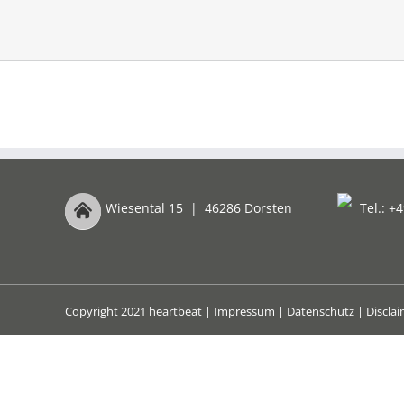
Wiesental 15
|
46286 Dorsten
Tel.: +4
Copyright 2021 heartbeat |
Impressum
|
Datenschutz
|
Discla