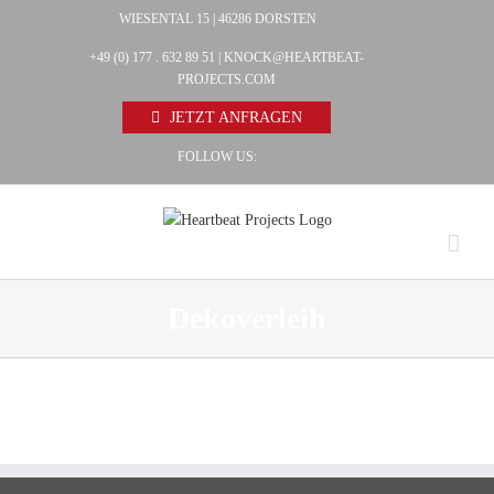
Zum
WIESENTAL 15 | 46286 DORSTEN
Facebook
Inhalt
+49 (0) 177 . 632 89 51 |
KNOCK@HEARTBEAT-
Pinterest
springen
PROJECTS.COM
Instagram
JETZT ANFRAGEN
FOLLOW US:
Dekoverleih