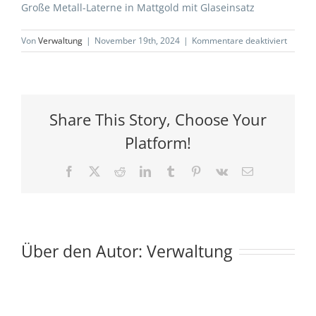
Große Metall-Laterne in Mattgold mit Glaseinsatz
für
Von
Verwaltung
|
November 19th, 2024
|
Kommentare deaktiviert
Laterne
Metall-
Mattgol
LEA-
Dekover
Share This Story, Choose Your
1
Platform!
Facebook
X
Reddit
LinkedIn
Tumblr
Pinterest
Vk
E-
Mail
Über den Autor:
Verwaltung