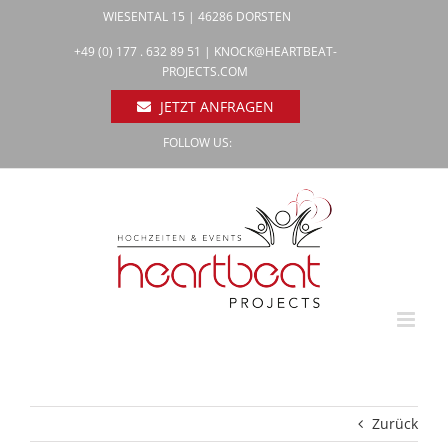
Zum
WIESENTAL 15 | 46286 DORSTEN
Inhalt
Facebook
+49 (0) 177 . 632 89 51 |
KNOCK@HEARTBEAT-
Pinterest
springen
PROJECTS.COM
Instagram
JETZT ANFRAGEN
FOLLOW US:
Zurück