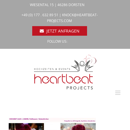
Zum
WIESENTAL 15 | 46286 DORSTEN
Inhalt
Facebook
+49 (0) 177 . 632 89 51 |
KNOCK@HEARTBEAT-
Pinterest
springen
PROJECTS.COM
Instagram
JETZT ANFRAGEN
FOLLOW US: