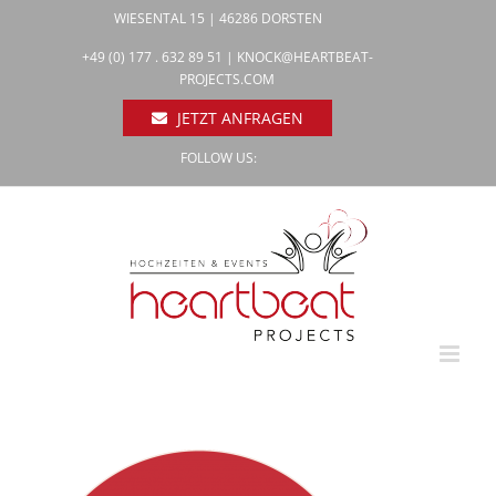
Zum
WIESENTAL 15 | 46286 DORSTEN
Inhalt
Facebook
+49 (0) 177 . 632 89 51 |
KNOCK@HEARTBEAT-
Pinterest
springen
PROJECTS.COM
Instagram
JETZT ANFRAGEN
FOLLOW US: