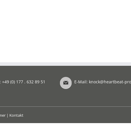
: +49 (0) 177 . 632 89 51
E-Mail:
knock@heartbeat-pro
imer
|
Kontakt