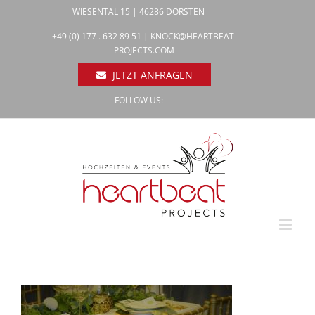
Zum
WIESENTAL 15 | 46286 DORSTEN
Inhalt
Facebook
+49 (0) 177 . 632 89 51 |
KNOCK@HEARTBEAT-
Pinterest
springen
PROJECTS.COM
Instagram
JETZT ANFRAGEN
FOLLOW US: