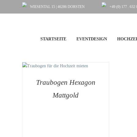
Zum
WIESENTAL 15 | 46286 DORSTEN
+49 (0) 177 . 632 
Inhalt
springen
STARTSEITE
EVENTDESIGN
HOCHZEI
STE
/
Traubogen Hexagon
Mattgold