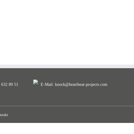
. 632 89 51
E-Mail:
knock@heartbeat-projects.com
ntakt