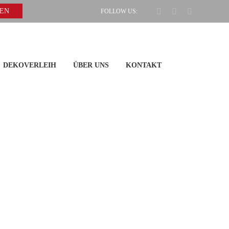
Facebook
Pinterest
Instagram
GEN
FOLLOW US:
DEKOVERLEIH
ÜBER UNS
KONTAKT