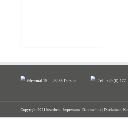
Wiesental 15
|
46286 Dorsten
Tel.: +49 (0) 177 
Copyright 2021 heartbeat |
Impressum
|
Datenschutz
|
Disclaimer
|
Ko