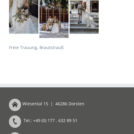
Freie Trauung, Brautstrauß
Wiesental 15
|
46286 Dorsten
Tel.: +49 (0) 177 . 632 89 51