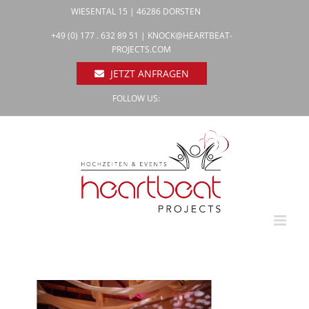
Zum
WIESENTAL 15 | 46286 DORSTEN
Inhalt
Facebook
+49 (0) 177 . 632 89 51 |
KNOCK@HEARTBEAT-
Pinterest
springen
PROJECTS.COM
Instagram
JETZT ANFRAGEN
FOLLOW US: