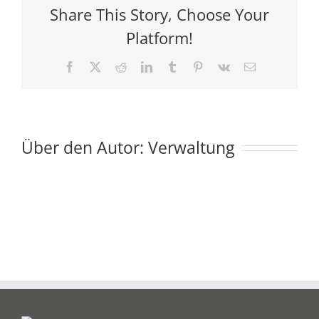
2
Share This Story, Choose Your
Platform!
Facebook
X
Reddit
LinkedIn
Tumblr
Pinterest
Vk
E-
Mail
Über den Autor:
Verwaltung