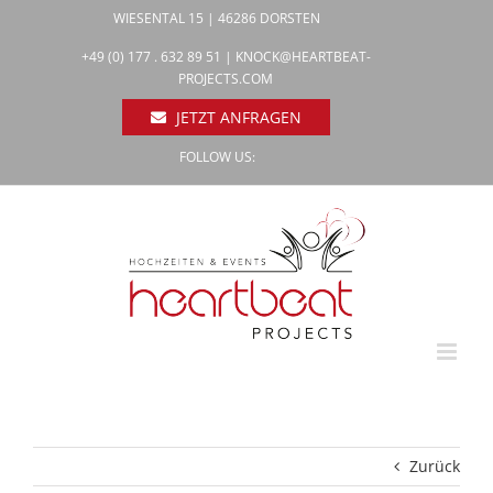
Zum
WIESENTAL 15 | 46286 DORSTEN
Inhalt
Facebook
+49 (0) 177 . 632 89 51 |
KNOCK@HEARTBEAT-
Pinterest
springen
PROJECTS.COM
Instagram
JETZT ANFRAGEN
FOLLOW US:
Zurück