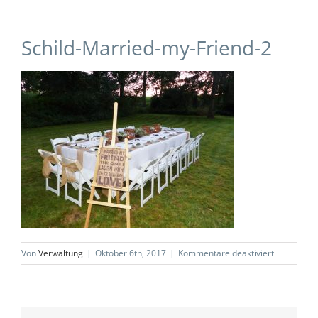
Schild-Married-my-Friend-2
für
Von
Verwaltung
|
Oktober 6th, 2017
|
Kommentare deaktiviert
Schild-
Married-
my-
Friend-