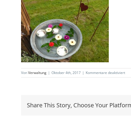
für
Von
Verwaltung
|
Oktober 4th, 2017
|
Kommentare deaktiviert
Zin
1
Share This Story, Choose Your Platfor