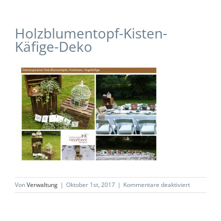
Holzblumentopf-Kisten-
Käfige-Deko
für
Von
Verwaltung
|
Oktober 1st, 2017
|
Kommentare deaktiviert
Holzblumen
Kisten-
Käfige-