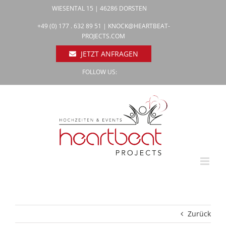
Zum
WIESENTAL 15 | 46286 DORSTEN
Inhalt
Facebook
+49 (0) 177 . 632 89 51 |
KNOCK@HEARTBEAT-
Pinterest
springen
PROJECTS.COM
Instagram
JETZT ANFRAGEN
FOLLOW US:
Zurück