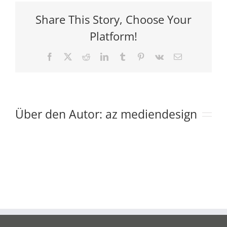
Tuerkis-
Deko
Share This Story, Choose Your
Platform!
Facebook
X
Reddit
LinkedIn
Tumblr
Pinterest
Vk
E-
Mail
Über den Autor:
az mediendesign