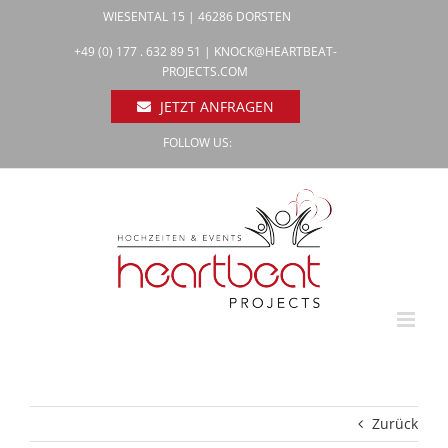
Zum
WIESENTAL 15 | 46286 DORSTEN
Inhalt
Facebook
+49 (0) 177 . 632 89 51 |
KNOCK@HEARTBEAT-
Pinterest
springen
PROJECTS.COM
Instagram
JETZT ANFRAGEN
FOLLOW US:
Zurück