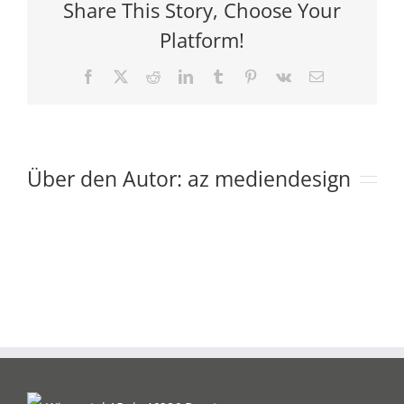
Share This Story, Choose Your
Platform!
Facebook
X
Reddit
LinkedIn
Tumblr
Pinterest
Vk
E-
Mail
Über den Autor:
az mediendesign