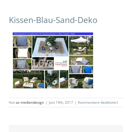
Kissen-Blau-Sand-Deko
für
Von
az mediendesign
|
Juni 19th, 2017
|
Kommentare deaktiviert
Kissen-
Blau-
Sand-
Deko