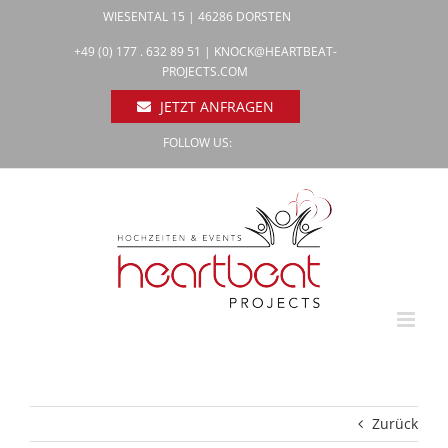
Zum
WIESENTAL 15 | 46286 DORSTEN
Inhalt
Facebook
+49 (0) 177 . 632 89 51 |
KNOCK@HEARTBEAT-
Pinterest
springen
PROJECTS.COM
Instagram
JETZT ANFRAGEN
FOLLOW US:
Zurück