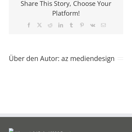
Share This Story, Choose Your
Platform!
Facebook
X
Reddit
LinkedIn
Tumblr
Pinterest
Vk
E-
Mail
Über den Autor:
az mediendesign