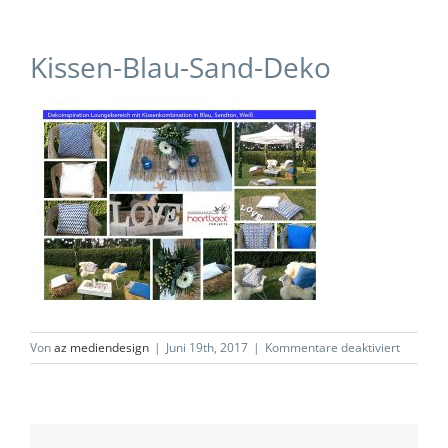
Kissen-Blau-Sand-Deko
für
Von
az mediendesign
|
Juni 19th, 2017
|
Kommentare deaktiviert
Kissen-
Blau-
Sand-
Deko