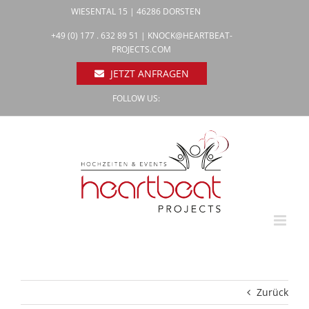
Zum
WIESENTAL 15 | 46286 DORSTEN
Inhalt
Facebook
+49 (0) 177 . 632 89 51 |
KNOCK@HEARTBEAT-
Pinterest
springen
PROJECTS.COM
Instagram
JETZT ANFRAGEN
FOLLOW US:
Zurück