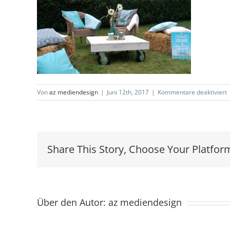
f
Von
az mediendesign
|
Juni 12th, 2017
|
Kommentare deaktiviert
K
T
B
O
1
Share This Story, Choose Your Platfor
Über den Autor:
az mediendesign