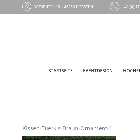
Zum
WIESENTAL 15 | 46286 DORSTEN
+49 (0) 17
Inhalt
springen
STARTSEITE
EVENTDESIGN
HOCHZE
Kissen-Tuerkis-Braun-Ornament-1