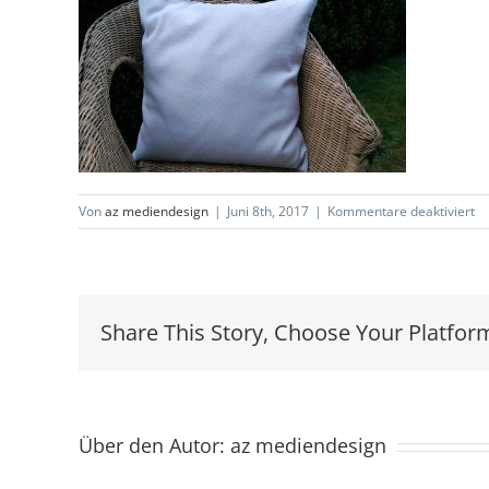
fü
Von
az mediendesign
|
Juni 8th, 2017
|
Kommentare deaktiviert
Ki
He
Un
Share This Story, Choose Your Platfor
Über den Autor:
az mediendesign