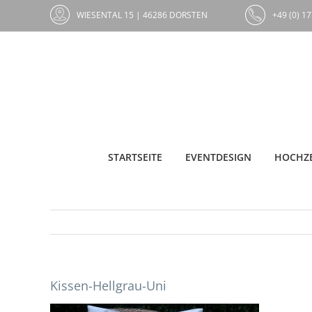
Zum
WIESENTAL 15 | 46286 DORSTEN
+49 (0) 17
Inhalt
springen
STARTSEITE
EVENTDESIGN
HOCHZE
Kissen-Hellgrau-Uni