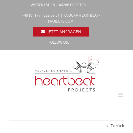
Zum
WIESENTAL 15 | 46286 DORSTEN
Inhalt
Facebook
+49 (0) 177 . 632 89 51 |
KNOCK@HEARTBEAT-
Pinterest
springen
PROJECTS.COM
Instagram
JETZT ANFRAGEN
FOLLOW US:
Zurück