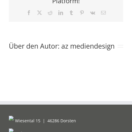
Platform!
Facebook
X
Reddit
LinkedIn
Tumblr
Pinterest
Vk
E-
Mail
Über den Autor:
az mediendesign
Wiesental 15
|
46286 Dorsten