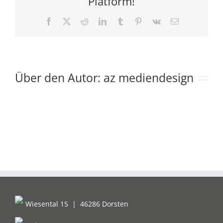
Platform!
Facebook
X
Reddit
LinkedIn
Tumblr
Pinterest
Vk
E-
Mail
Über den Autor:
az mediendesign
Wiesental 15
|
46286 Dorsten