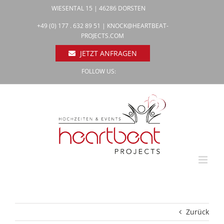
Zum
WIESENTAL 15 | 46286 DORSTEN
Inhalt
Facebook
+49 (0) 177 . 632 89 51 |
KNOCK@HEARTBEAT-
Pinterest
springen
PROJECTS.COM
Instagram
JETZT ANFRAGEN
FOLLOW US:
Zurück