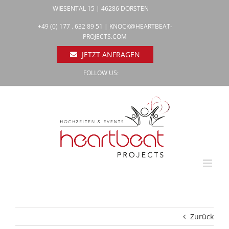
Zum
WIESENTAL 15 | 46286 DORSTEN
Inhalt
Facebook
+49 (0) 177 . 632 89 51 |
KNOCK@HEARTBEAT-
Pinterest
springen
PROJECTS.COM
Instagram
JETZT ANFRAGEN
FOLLOW US:
Zurück