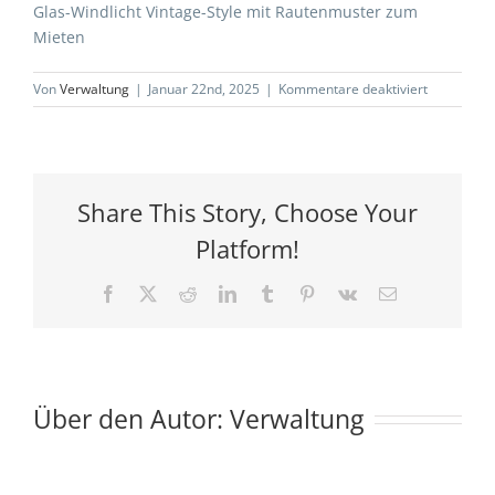
Glas-Windlicht Vintage-Style mit Rautenmuster zum
Mieten
für
Von
Verwaltung
|
Januar 22nd, 2025
|
Kommentare deaktiviert
Glas-
Windlicht-
Vintage-
Rautenmus
1-
Share This Story, Choose Your
Dekoverlei
Platform!
Facebook
X
Reddit
LinkedIn
Tumblr
Pinterest
Vk
E-
Mail
Über den Autor:
Verwaltung