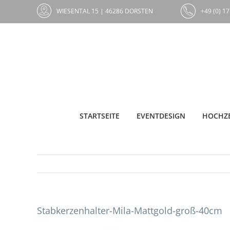
Zum
WIESENTAL 15 | 46286 DORSTEN
+49 (0) 17
Inhalt
springen
STARTSEITE
EVENTDESIGN
HOCHZE
Stabkerzenhalter-Mila-Mattgold-groß-40cm