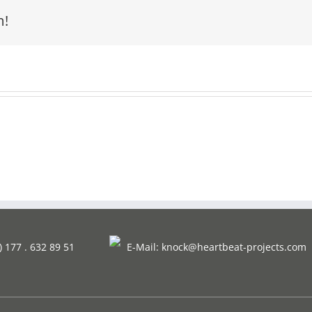
m!
) 177 . 632 89 51
E-Mail:
knock@heartbeat-projects.com