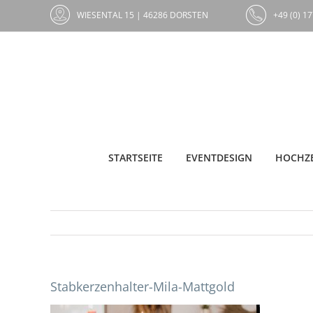
Zum
WIESENTAL 15 | 46286 DORSTEN
+49 (0) 17
Inhalt
springen
STARTSEITE
EVENTDESIGN
HOCHZE
Stabkerzenhalter-Mila-Mattgold