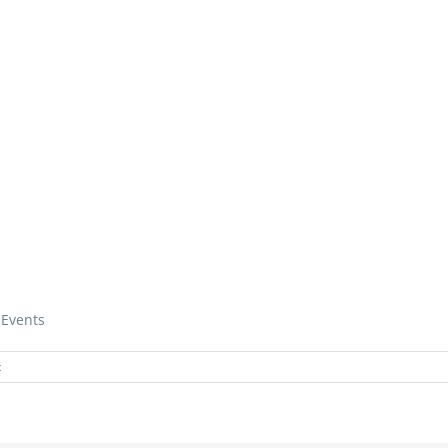
 Events
für
t
Stabkerzenhalter-
Mila-
Mattgold