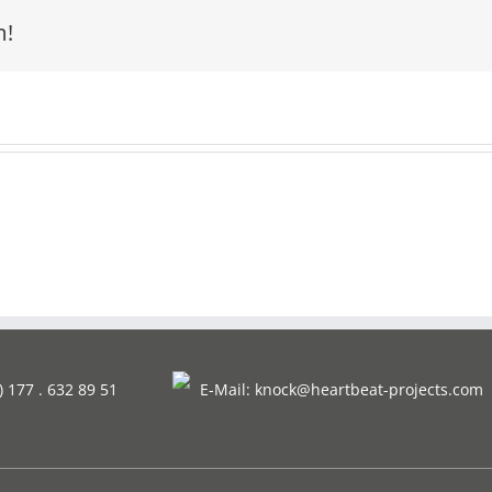
m!
) 177 . 632 89 51
E-Mail:
knock@heartbeat-projects.com