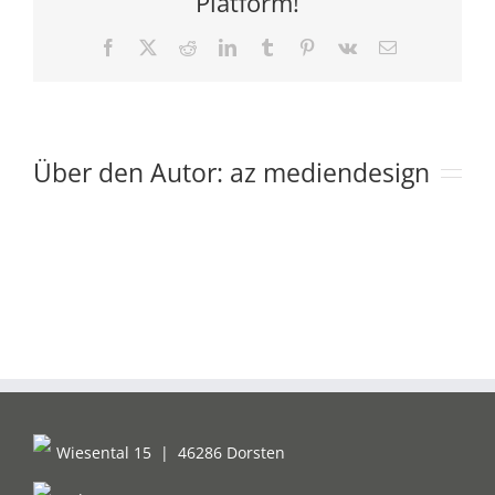
Platform!
Facebook
X
Reddit
LinkedIn
Tumblr
Pinterest
Vk
E-
Mail
Über den Autor:
az mediendesign
Wiesental 15
|
46286 Dorsten