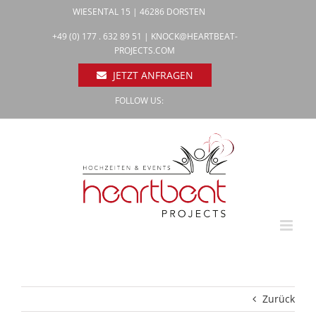
Zum
WIESENTAL 15 | 46286 DORSTEN
Inhalt
Facebook
+49 (0) 177 . 632 89 51 |
KNOCK@HEARTBEAT-
Pinterest
springen
PROJECTS.COM
Instagram
JETZT ANFRAGEN
FOLLOW US:
Zurück