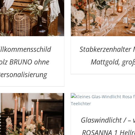
llkommensschild
Stabkerzenhalter 
olz BRUNO ohne
Mattgold, gro
ersonalisierung
UF DIE MERKLISTE
/
DETAILS
AUF DIE MERKLISTE
/
Glaswindlicht / – 
ROSANNA 1 Hellr