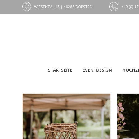
Zum
WIESENTAL 15 | 46286 DORSTEN
+49 (0) 17
Inhalt
springen
STARTSEITE
EVENTDESIGN
HOCHZE
A
TAILS
AUF DIE MERKLISTE
/
DETAILS