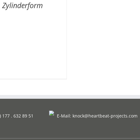
Zylinderform
) 177 . 632 89 51
E-Mail:
knock@heartbeat-projects.com