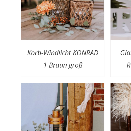
Korb-Windlicht KONRAD
Gla
1 Braun groß
R
TAILS
AUF DIE MERKLISTE
/
DETAILS
A