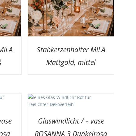
MILA
Stabkerzenhalter MILA
ß
Mattgold, mittel
DETAILS
vase
Glaswindlicht / – vase
osa
ROSANNA 3 Dunkelrosa