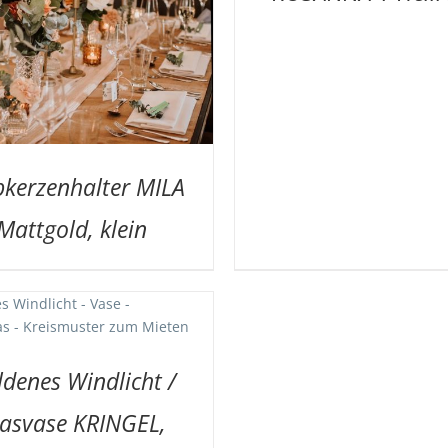
bkerzenhalter MILA
Mattgold, klein
denes Windlicht /
asvase KRINGEL,