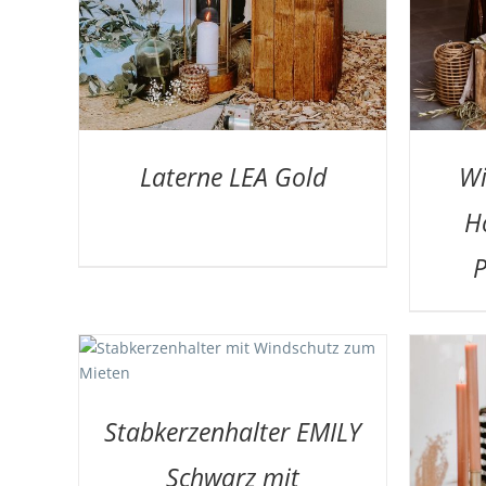
Laterne LEA Gold
Wi
H
P
TAILS
A
Stabkerzenhalter EMILY
Schwarz mit