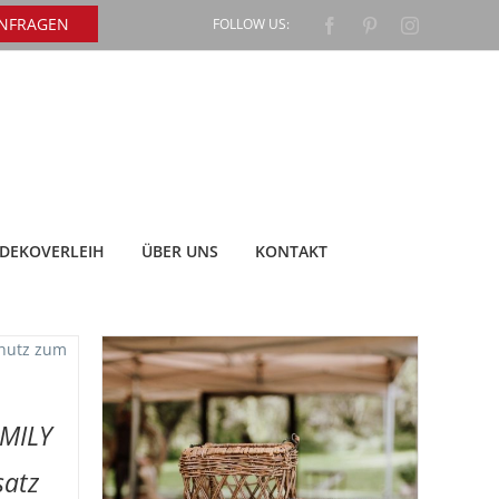
ANFRAGEN
FOLLOW US:
Facebook
Pinterest
Instagram
DEKOVERLEIH
ÜBER UNS
KONTAKT
EMILY
satz
DETAILS