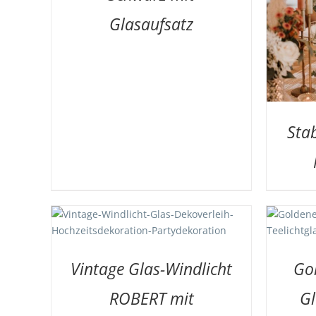
AUF DIE MERKLISTE
/
DETAILS
Glasaufsatz
Sta
TAILS
AUF DIE MERKLISTE
/
DETAILS
Vintage Glas-Windlicht
Gol
ROBERT mit
Gl