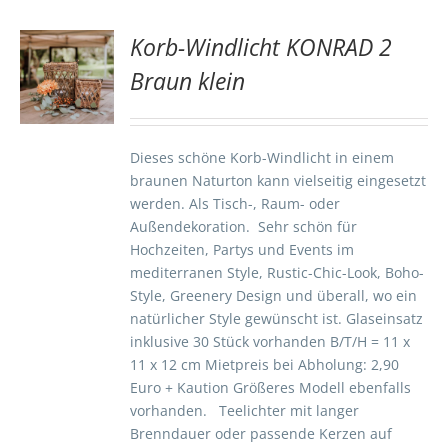
Korb-Windlicht KONRAD 2
TE
Braun klein
S
Dieses schöne Korb-Windlicht in einem
braunen Naturton kann vielseitig eingesetzt
werden. Als Tisch-, Raum- oder
Außendekoration. Sehr schön für
Hochzeiten, Partys und Events im
mediterranen Style, Rustic-Chic-Look, Boho-
Style, Greenery Design und überall, wo ein
natürlicher Style gewünscht ist. Glaseinsatz
inklusive 30 Stück vorhanden B/T/H = 11 x
11 x 12 cm Mietpreis bei Abholung: 2,90
Euro + Kaution Größeres Modell ebenfalls
vorhanden. Teelichter mit langer
Brenndauer oder passende Kerzen auf