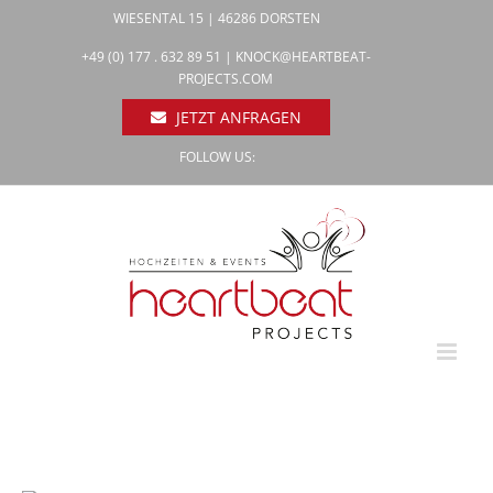
Zum
WIESENTAL 15 | 46286 DORSTEN
Inhalt
Facebook
+49 (0) 177 . 632 89 51 |
KNOCK@HEARTBEAT-
Pinterest
springen
PROJECTS.COM
Instagram
JETZT ANFRAGEN
FOLLOW US: