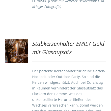
Euro/Stk.
(Fotos mit weiterer Dekoration: Lisa
Krieger Fotografie)
Stabkerzenhalter EMILY Gold
TE
mit Glasaufsatz
S
Der perfekte Kerzenhalter für deine Garten-
Hochzeit oder Outdoor-Party. So sind die
Kerzen windgeschützt. Auch bei Durchzug
in Räumen verhindert der Glasaufsatz das
Flackern der Flamme, was das
unkontrollierte Herunterfließen des
Wachses verursachen kann. Somit werden
Verschmutzungen des Untergrundes und