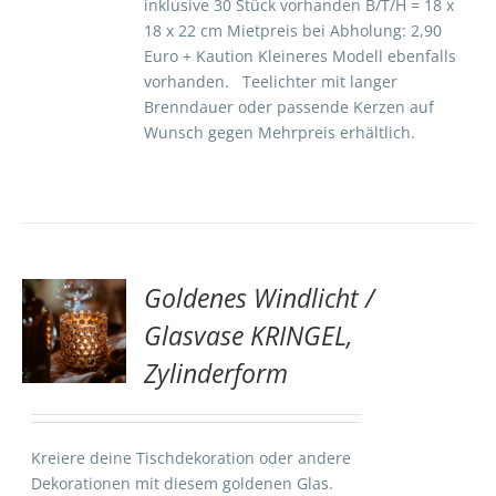
inklusive 30 Stück vorhanden B/T/H = 18 x
18 x 22 cm Mietpreis bei Abholung: 2,90
Euro + Kaution Kleineres Modell ebenfalls
vorhanden. Teelichter mit langer
Brenndauer oder passende Kerzen auf
Wunsch gegen Mehrpreis erhältlich.
Goldenes Windlicht /
TE
Glasvase KRINGEL,
Zylinderform
S
Kreiere deine Tischdekoration oder andere
Dekorationen mit diesem goldenen Glas.