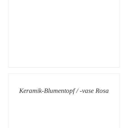
AUF
DIE
MERKLISTE
/
DETAILS
Keramik-Blumentopf / -vase Rosa