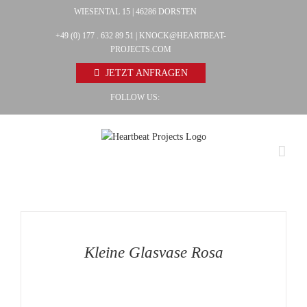
Zum
WIESENTAL 15 | 46286 DORSTEN
Facebook
Inhalt
+49 (0) 177 . 632 89 51 |
KNOCK@HEARTBEAT-
Pinterest
springen
PROJECTS.COM
Instagram
JETZT ANFRAGEN
FOLLOW US:
AUF
DIE
MERKLISTE
/
DETAILS
Kleine Glasvase Rosa