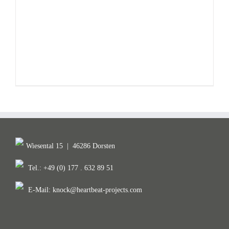
Wiesental 15
|
46286 Dorsten
Tel.: +49 (0) 177 . 632 89 51
E-Mail:
knock@heartbeat-projects.com