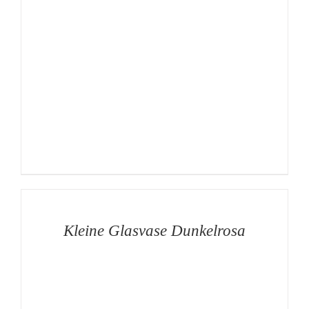
AUF
DIE
MERKLISTE
/
DETAILS
Kleine Glasvase Dunkelrosa