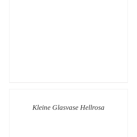
AUF
DIE
MERKLISTE
/
DETAILS
Kleine Glasvase Hellrosa