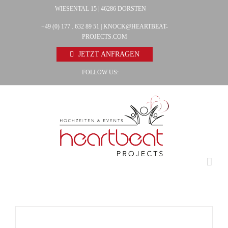
Zum
WIESENTAL 15 | 46286 DORSTEN
Facebook
Inhalt
+49 (0) 177 . 632 89 51 |
KNOCK@HEARTBEAT-
Pinterest
springen
PROJECTS.COM
Instagram
JETZT ANFRAGEN
FOLLOW US: