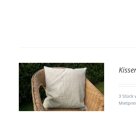
Kisse
AILS
3 Stück 
Mietprei