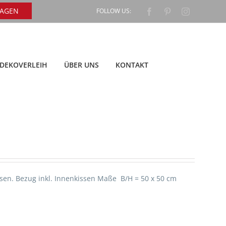
RAGEN
FOLLOW US:
Facebook
Pinterest
Instagram
DEKOVERLEIH
ÜBER UNS
KONTAKT
sen. Bezug inkl. Innenkissen Maße B/H = 50 x 50 cm