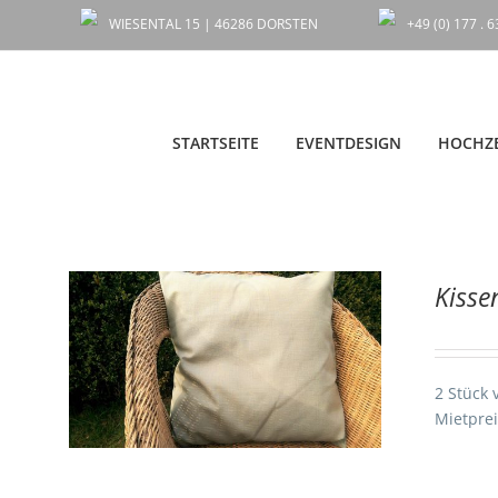
Zum
WIESENTAL 15 | 46286 DORSTEN
+49 (0) 177 . 
Inhalt
springen
STARTSEITE
EVENTDESIGN
HOCHZE
Kisse
AILS
2 Stück 
Mietprei