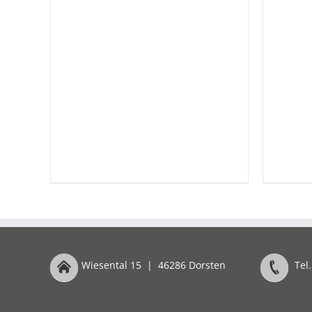
Wiesental 15
|
46286 Dorsten
Tel.