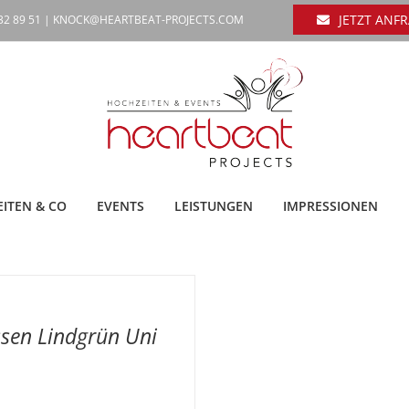
JETZT ANF
632 89 51 |
KNOCK@HEARTBEAT-PROJECTS.COM
ITEN & CO
EVENTS
LEISTUNGEN
IMPRESSIONEN
E
ssen Lindgrün Uni