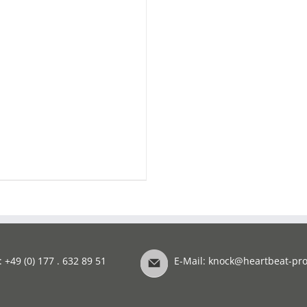
: +49 (0) 177 . 632 89 51
E-Mail:
knock@heartbeat-pro